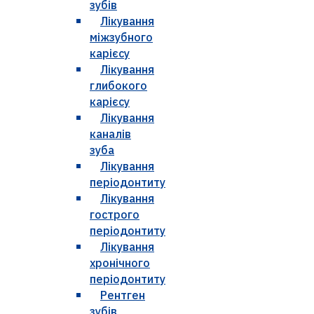
зубів
Лікування
міжзубного
карієсу
Лікування
глибокого
карієсу
Лікування
каналів
зуба
Лікування
періодонтиту
Лікування
гострого
періодонтиту
Лікування
хронічного
періодонтиту
Рентген
зубів