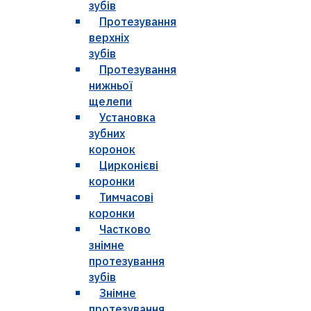
зубів
Протезування
верхніх
зубів
Протезування
нижньої
щелепи
Установка
зубних
коронок
Цирконієві
коронки
Тимчасові
коронки
Частково
знімне
протезування
зубів
Знімне
протезування