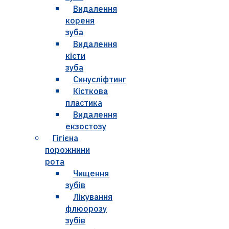
Видалення
кореня
зуба
Видалення
кісти
зуба
Синусліфтинг
Кісткова
пластика
Видалення
екзостозу
Гігієна
порожнини
рота
Чищення
зубів
Лікування
флюорозу
зубів