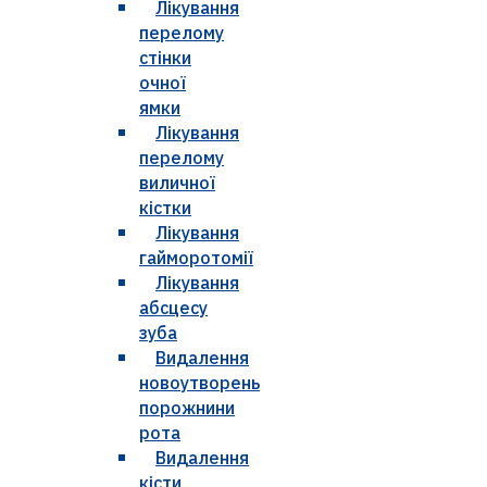
Лікування
перелому
стінки
очної
ямки
Лікування
перелому
виличної
кістки
Лікування
гайморотомії
Лікування
абсцесу
зуба
Видалення
новоутворень
порожнини
рота
Видалення
кісти