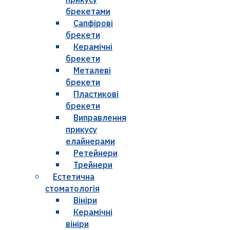
брекетами
Сапфірові
брекети
Керамічні
брекети
Металеві
брекети
Пластикові
брекети
Виправлення
прикусу
елайнерами
Ретейнери
Трейнери
Естетична
стоматологія
Вініри
Керамічні
вініри