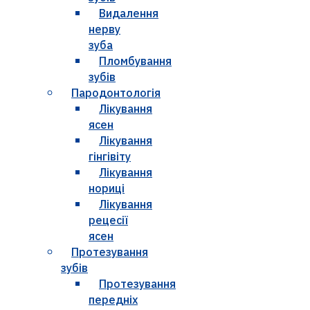
Видалення
нерву
зуба
Пломбування
зубів
Пародонтологія
Лікування
ясен
Лікування
гінгівіту
Лікування
нориці
Лікування
рецесії
ясен
Протезування
зубів
Протезування
передніх