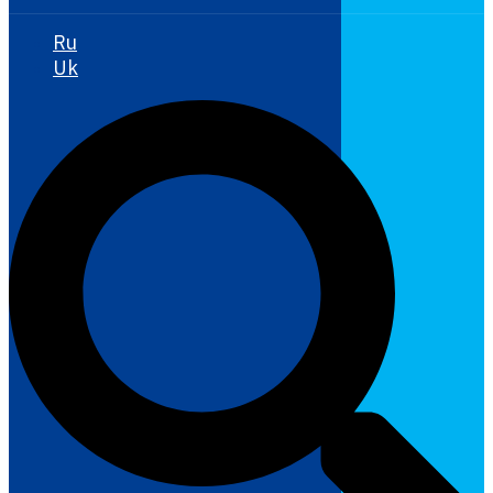
Ru
Uk