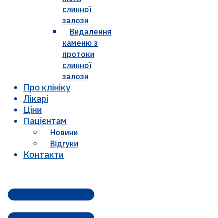
слинної
залози
Видалення
каменю з
протоки
слинної
залози
Про клініку
Лікарі
Ціни
Пацієнтам
Новини
Відгуки
Контакти