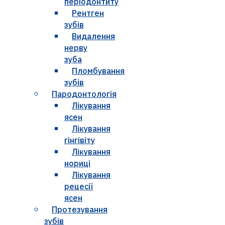
періодонтиту
Рентген
зубів
Видалення
нерву
зуба
Пломбування
зубів
Пародонтологія
Лікування
ясен
Лікування
гінгівіту
Лікування
нориці
Лікування
рецесії
ясен
Протезування
зубів