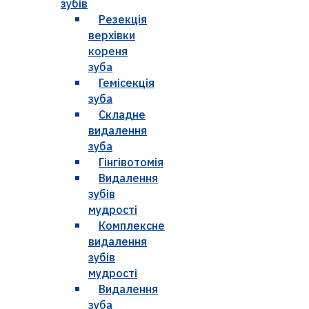
зубів
Резекція
верхівки
кореня
зуба
Гемісекція
зуба
Складне
видалення
зуба
Гінгівотомія
Видалення
зубів
мудрості
Комплексне
видалення
зубів
мудрості
Видалення
зуба