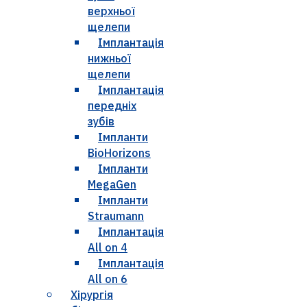
верхньої
щелепи
Імплантація
нижньої
щелепи
Імплантація
передніх
зубів
Імпланти
BioHorizons
Імпланти
MegaGen
Імпланти
Straumann
Імплантація
All on 4
Імплантація
All on 6
Хірургія