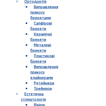
Ортодонтія
Виправлення
прикусу
брекетами
Сапфірові
брекети
Керамічні
брекети
Металеві
брекети
Пластикові
брекети
Виправлення
прикусу
елайнерами
Ретейнери
Трейнери
Естетична
стоматологія
Вініри