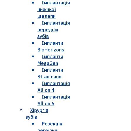
Імплантація
нижньої
щелепи
Імплантація
передніх
зубів
Імпланти
BioHorizons
Імпланти
MegaGen
Імпланти
Straumann
Імплантація
All on 4
Імплантація
All on 6
Хірургія
зубів
Резекція
верхівки