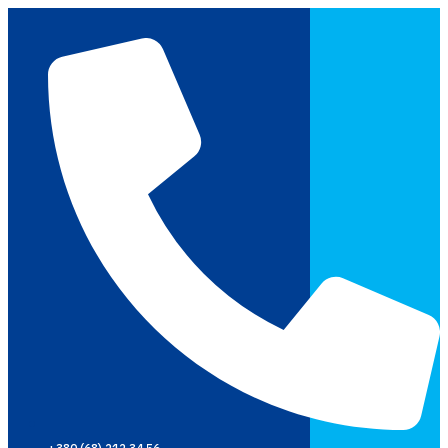
Перейти
до
вмісту