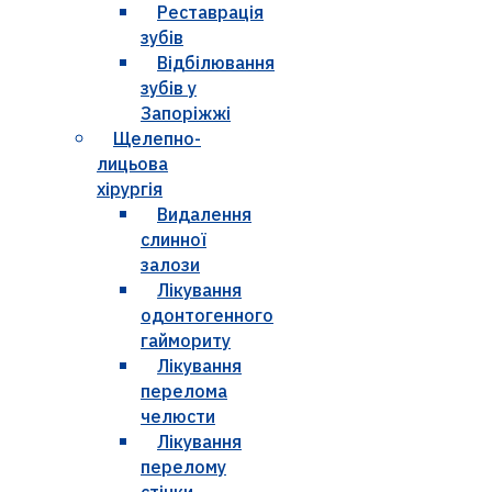
Реставрація
зубів
Відбілювання
зубів у
Запоріжжі
Щелепно-
лицьова
хірургія
Видалення
слинної
залози
Лікування
одонтогенного
гаймориту
Лікування
перелома
челюсти
Лікування
перелому
стінки