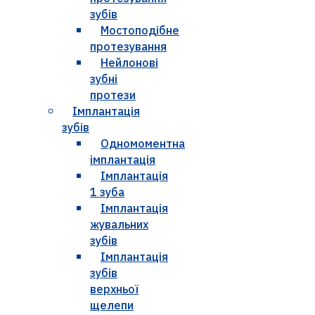
зубів
Мостоподібне
протезування
Нейлонові
зубні
протези
Імплантація
зубів
Одномоментна
імплантація
Імплантація
1 зуба
Імплантація
жувальних
зубів
Імплантація
зубів
верхньої
щелепи