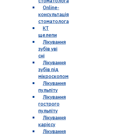
стоматолога
Online-
консультація
стоматолога
КТ
щелепи
Лікування
зубів уві
сні
Лікування
зубів під
мікроскопом
Лікування
пульпіту
Лікування
гострого
пульпіту
Лікування
карієсу
Лікування