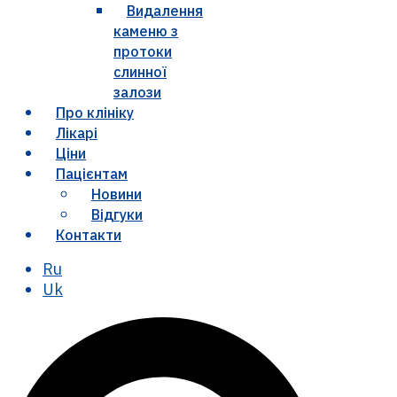
Видалення
каменю з
протоки
слинної
залози
Про клініку
Лікарі
Ціни
Пацієнтам
Новини
Відгуки
Контакти
Ru
Uk