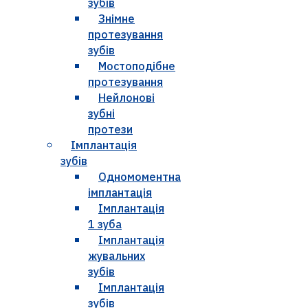
зубів
Знімне
протезування
зубів
Мостоподібне
протезування
Нейлонові
зубні
протези
Імплантація
зубів
Одномоментна
імплантація
Імплантація
1 зуба
Імплантація
жувальних
зубів
Імплантація
зубів