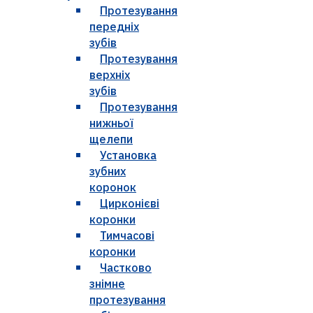
Протезування
передніх
зубів
Протезування
верхніх
зубів
Протезування
нижньої
щелепи
Установка
зубних
коронок
Цирконієві
коронки
Тимчасові
коронки
Частково
знімне
протезування