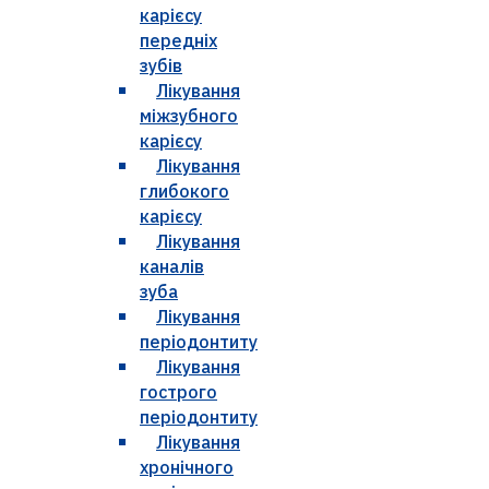
карієсу
передніх
зубів
Лікування
міжзубного
карієсу
Лікування
глибокого
карієсу
Лікування
каналів
зуба
Лікування
періодонтиту
Лікування
гострого
періодонтиту
Лікування
хронічного