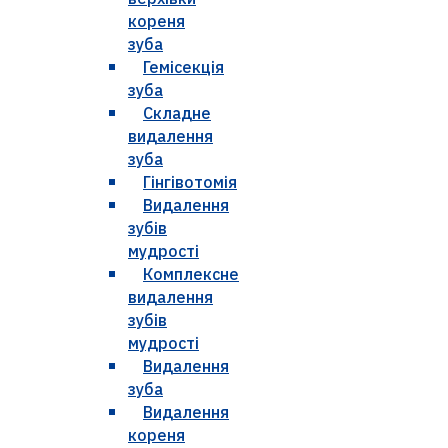
кореня
зуба
Гемісекція
зуба
Складне
видалення
зуба
Гінгівотомія
Видалення
зубів
мудрості
Комплексне
видалення
зубів
мудрості
Видалення
зуба
Видалення
кореня