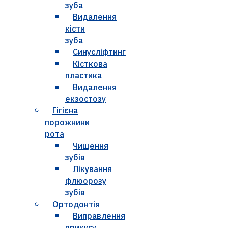
зуба
Видалення
кісти
зуба
Синусліфтинг
Кісткова
пластика
Видалення
екзостозу
Гігієна
порожнини
рота
Чищення
зубів
Лікування
флюорозу
зубів
Ортодонтія
Виправлення
прикусу