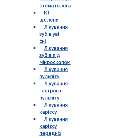
стоматолога
КТ
щелепи
Лікування
зубів уві
сні
Лікування
зубів під
мікроскопом
Лікування
пульпіту
Лікування
гострого
пульпіту
Лікування
карієсу
Лікування
карієсу
передніх