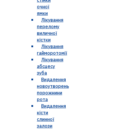
очної
ямки
Лікування
перелому
виличної
кістки
Лікування
гайморотомії
Лікування
абсцесу
зуба
Видалення
новоутворень
порожнини
рота
Видалення
кісти
слинної
залози