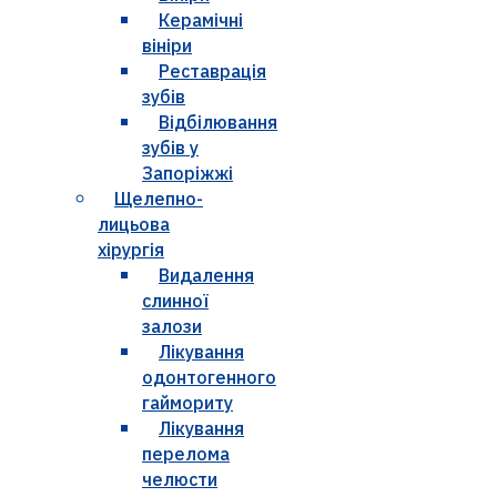
Керамічні
вініри
Реставрація
зубів
Відбілювання
зубів у
Запоріжжі
Щелепно-
лицьова
хірургія
Видалення
слинної
залози
Лікування
одонтогенного
гаймориту
Лікування
перелома
челюсти