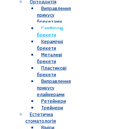
Ортодонтія
Виправлення
прикусу
брекетами
Сапфірові
брекети
Керамічні
брекети
Металеві
брекети
Пластикові
брекети
Виправлення
прикусу
елайнерами
Ретейнери
Трейнери
Естетична
стоматологія
Вініри