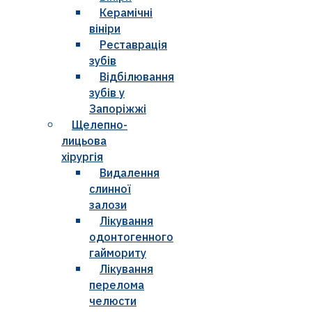
Керамічні
вініри
Реставрація
зубів
Відбілювання
зубів у
Запоріжжі
Щелепно-
лицьова
хірургія
Видалення
слинної
залози
Лікування
одонтогенного
гаймориту
Лікування
перелома
челюсти