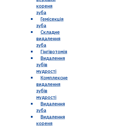
кореня
зуба
Гемісекція
зуба
Складне
видалення
зуба
Гінгівотомія
Видалення
зубів
мудрості
Комплексне
видалення
зубів
мудрості
Видалення
зуба
Видалення
кореня