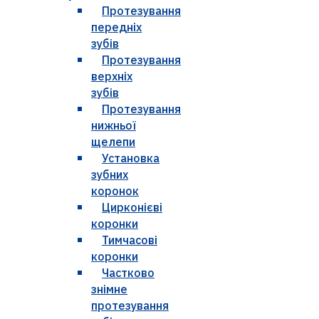
Протезування
передніх
зубів
Протезування
верхніх
зубів
Протезування
нижньої
щелепи
Установка
зубних
коронок
Цирконієві
коронки
Тимчасові
коронки
Частково
знімне
протезування