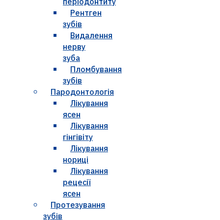
періодонтиту
Рентген
зубів
Видалення
нерву
зуба
Пломбування
зубів
Пародонтологія
Лікування
ясен
Лікування
гінгівіту
Лікування
нориці
Лікування
рецесії
ясен
Протезування
зубів