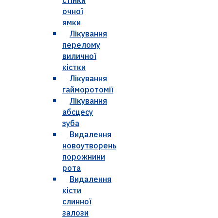
очної
ямки
Лікування
перелому
виличної
кістки
Лікування
гайморотомії
Лікування
абсцесу
зуба
Видалення
новоутворень
порожнини
рота
Видалення
кісти
слинної
залози