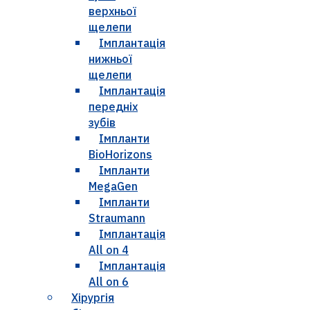
верхньої
щелепи
Імплантація
нижньої
щелепи
Імплантація
передніх
зубів
Імпланти
BioHorizons
Імпланти
MegaGen
Імпланти
Straumann
Імплантація
All on 4
Імплантація
All on 6
Хірургія