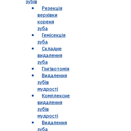
зубів
Резекція
верхівки
кореня
зуба
Гемісекція
зуба
Складне
видалення
зуба
Гінгівотомія
Видалення
зубів
мудрості
Комплексне
видалення
зубів
мудрості
Видалення
зуба