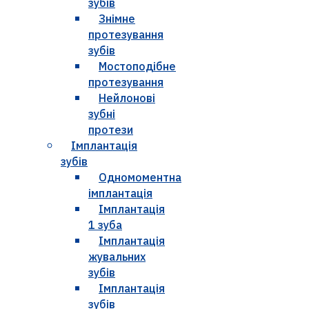
зубів
Знімне
протезування
зубів
Мостоподібне
протезування
Нейлонові
зубні
протези
Імплантація
зубів
Одномоментна
імплантація
Імплантація
1 зуба
Імплантація
жувальних
зубів
Імплантація
зубів