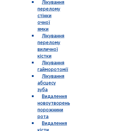
Лікування
перелому
стінки
очної
ямки
Лікування
перелому
виличної
кістки
Лікування
гайморотомії
Лікування
абсцесу
зуба
Видалення
новоутворень
порожнини
рота
Видалення
кісти