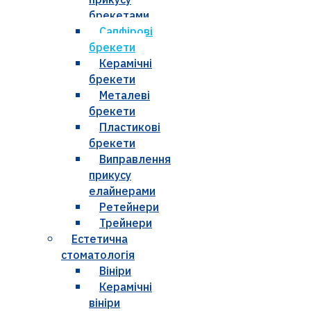
брекетами
Сапфірові
брекети
Керамічні
брекети
Металеві
брекети
Пластикові
брекети
Виправлення
прикусу
елайнерами
Ретейнери
Трейнери
Естетична
стоматологія
Вініри
Керамічні
вініри