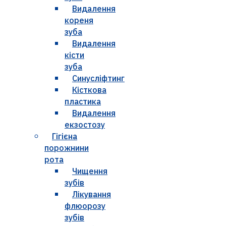
Видалення
кореня
зуба
Видалення
кісти
зуба
Синусліфтинг
Кісткова
пластика
Видалення
екзостозу
Гігієна
порожнини
рота
Чищення
зубів
Лікування
флюорозу
зубів