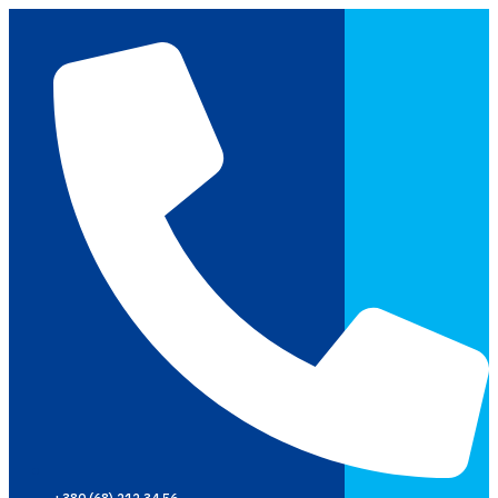
Перейти
до
вмісту