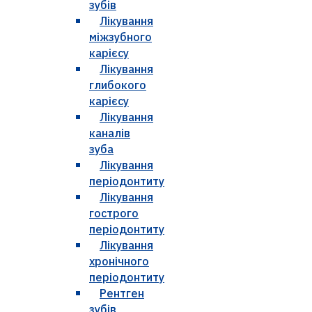
зубів
Лікування
міжзубного
карієсу
Лікування
глибокого
карієсу
Лікування
каналів
зуба
Лікування
періодонтиту
Лікування
гострого
періодонтиту
Лікування
хронічного
періодонтиту
Рентген
зубів