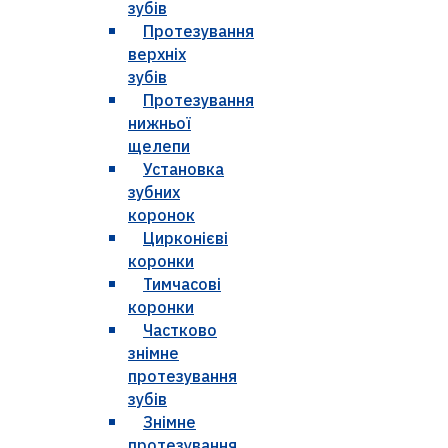
зубів
Протезування
верхніх
зубів
Протезування
нижньої
щелепи
Установка
зубних
коронок
Цирконієві
коронки
Тимчасові
коронки
Частково
знімне
протезування
зубів
Знімне
протезування