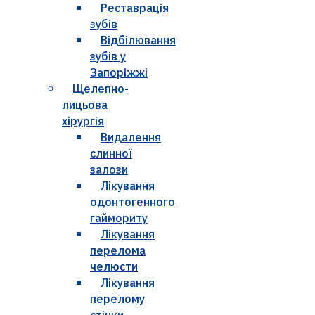
Реставрація
зубів
Відбілювання
зубів у
Запоріжжі
Щелепно-
лицьова
хірургія
Видалення
слинної
залози
Лікування
одонтогенного
гаймориту
Лікування
перелома
челюсти
Лікування
перелому
стінки