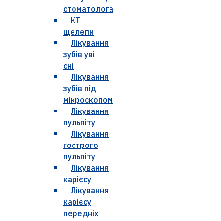
стоматолога
КТ
щелепи
Лікування
зубів уві
сні
Лікування
зубів під
мікроскопом
Лікування
пульпіту
Лікування
гострого
пульпіту
Лікування
карієсу
Лікування
карієсу
передніх