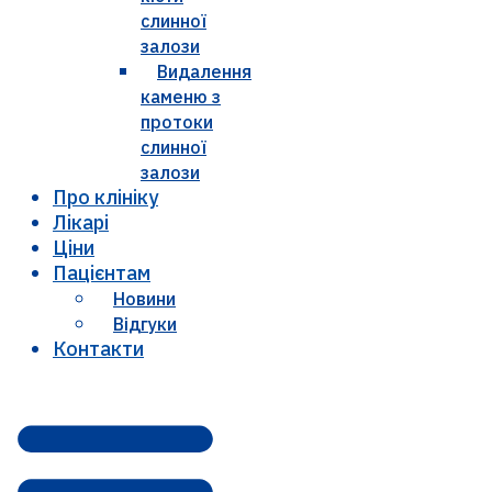
слинної
залози
Видалення
каменю з
протоки
слинної
залози
Про клініку
Лікарі
Ціни
Пацієнтам
Новини
Відгуки
Контакти