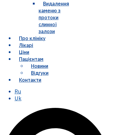
Видалення
каменю з
протоки
слинної
залози
Про клініку
Лікарі
Ціни
Пацієнтам
Новини
Відгуки
Контакти
Ru
Uk