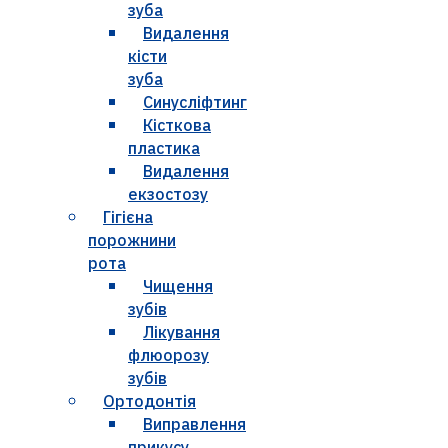
зуба
Видалення
кісти
зуба
Синусліфтинг
Кісткова
пластика
Видалення
екзостозу
Гігієна
порожнини
рота
Чищення
зубів
Лікування
флюорозу
зубів
Ортодонтія
Виправлення
прикусу