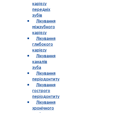
карієсу
передніх
зубів
Лікування
міжзубного
карієсу
Лікування
глибокого
карієсу
Лікування
каналів
зуба
Лікування
періодонтиту
Лікування
гострого
періодонтиту
Лікування
хронічного