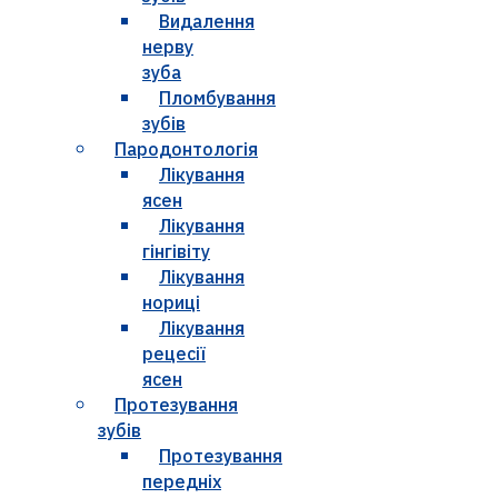
Видалення
нерву
зуба
Пломбування
зубів
Пародонтологія
Лікування
ясен
Лікування
гінгівіту
Лікування
нориці
Лікування
рецесії
ясен
Протезування
зубів
Протезування
передніх