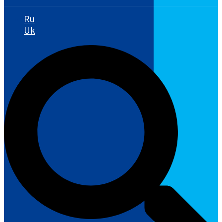
Ru
Uk