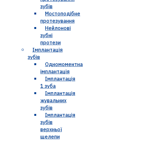
зубів
Мостоподібне
протезування
Нейлонові
зубні
протези
Імплантація
зубів
Одномоментна
імплантація
Імплантація
1 зуба
Імплантація
жувальних
зубів
Імплантація
зубів
верхньої
щелепи