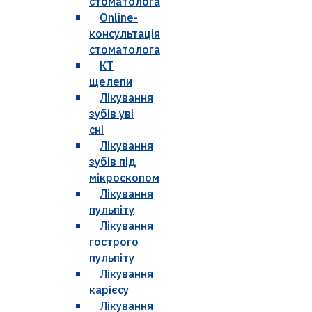
стоматолога
Online-
консультація
стоматолога
КТ
щелепи
Лікування
зубів уві
сні
Лікування
зубів під
мікроскопом
Лікування
пульпіту
Лікування
гострого
пульпіту
Лікування
карієсу
Лікування