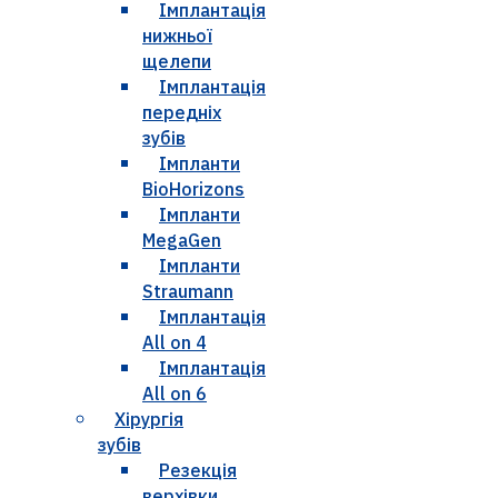
Імплантація
нижньої
щелепи
Імплантація
передніх
зубів
Імпланти
BioHorizons
Імпланти
MegaGen
Імпланти
Straumann
Імплантація
All on 4
Імплантація
All on 6
Хірургія
зубів
Резекція
верхівки