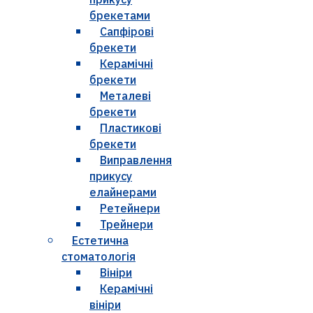
брекетами
Сапфірові
брекети
Керамічні
брекети
Металеві
брекети
Пластикові
брекети
Виправлення
прикусу
елайнерами
Ретейнери
Трейнери
Естетична
стоматологія
Вініри
Керамічні
вініри