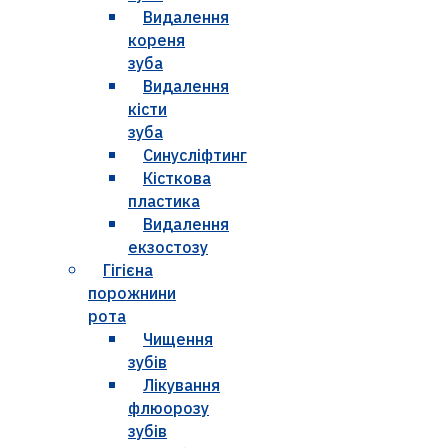
Видалення
кореня
зуба
Видалення
кісти
зуба
Синусліфтинг
Кісткова
пластика
Видалення
екзостозу
Гігієна
порожнини
рота
Чищення
зубів
Лікування
флюорозу
зубів