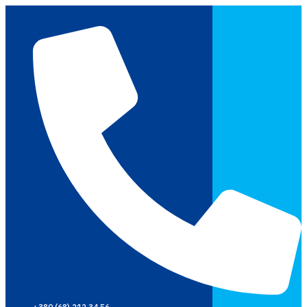
Перейти
до
вмісту