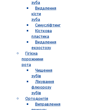
зуба
Видалення
кісти
зуба
Синусліфтинг
Кісткова
пластика
Видалення
екзостозу
Гігієна
порожнини
рота
Чищення
зубів
Лікування
флюорозу
зубів
Ортодонтія
Виправлення
прикусу