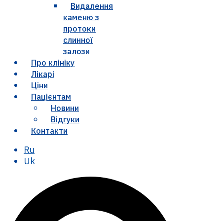
Видалення
каменю з
протоки
слинної
залози
Про клініку
Лікарі
Ціни
Пацієнтам
Новини
Відгуки
Контакти
Ru
Uk