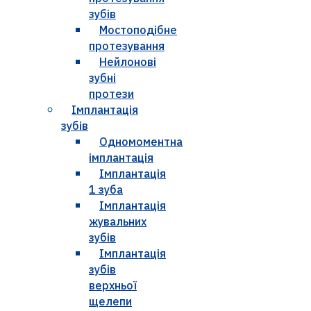
зубів
Мостоподібне
протезування
Нейлонові
зубні
протези
Імплантація
зубів
Одномоментна
імплантація
Імплантація
1 зуба
Імплантація
жувальних
зубів
Імплантація
зубів
верхньої
щелепи