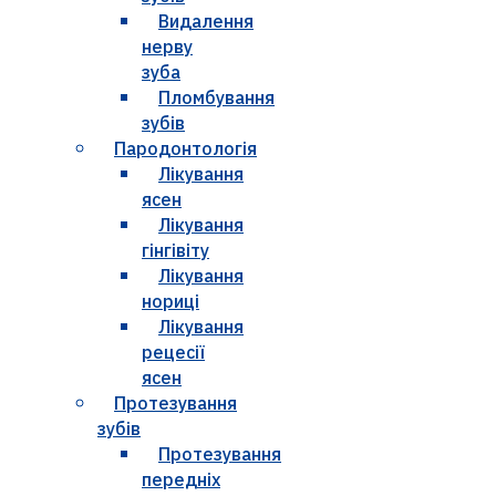
Видалення
нерву
зуба
Пломбування
зубів
Пародонтологія
Лікування
ясен
Лікування
гінгівіту
Лікування
нориці
Лікування
рецесії
ясен
Протезування
зубів
Протезування
передніх