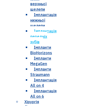
верхньої
щелепи
Імплантація
нижньої
щелепи
Імплантація
передніх
зубів
Імпланти
BioHorizons
Імпланти
MegaGen
Імпланти
Straumann
Імплантація
All on 4
Імплантація
All on 6
Хірургія