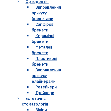
Ортодонтія
Виправлення
прикусу
брекетами
Сапфірові
брекети
Керамічні
брекети
Металеві
брекети
Пластикові
брекети
Виправлення
прикусу
елайнерами
Ретейнери
Трейнери
Естетична
стоматологія
Вініри