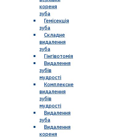
кореня
зуба
Гемісекція
зуба
Складне
видалення
зуба
Гінгівотомія
Видалення
зубів
мудрості
Комплексне
видалення
зубів
мудрості
Видалення
зуба
Видалення
кореня