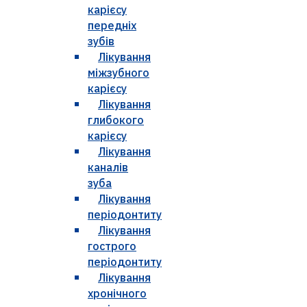
карієсу
передніх
зубів
Лікування
міжзубного
карієсу
Лікування
глибокого
карієсу
Лікування
каналів
зуба
Лікування
періодонтиту
Лікування
гострого
періодонтиту
Лікування
хронічного