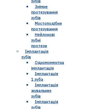
зубів
Знімне
протезування
зубів
Мостоподібне
протезування
Нейлонові
зубні
протези
Імплантація
зубів
Одномоментна
імплантація
Імплантація
1 зуба
Імплантація
жувальних
зубів
Імплантація
зубів