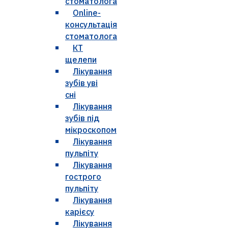
стоматолога
Online-
консультація
стоматолога
КТ
щелепи
Лікування
зубів уві
сні
Лікування
зубів під
мікроскопом
Лікування
пульпіту
Лікування
гострого
пульпіту
Лікування
карієсу
Лікування