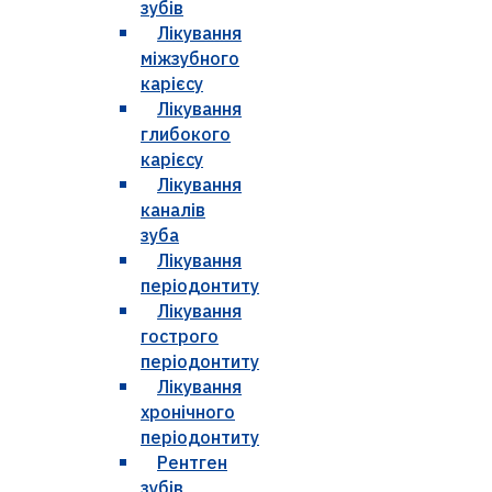
зубів
Лікування
міжзубного
карієсу
Лікування
глибокого
карієсу
Лікування
каналів
зуба
Лікування
періодонтиту
Лікування
гострого
періодонтиту
Лікування
хронічного
періодонтиту
Рентген
зубів