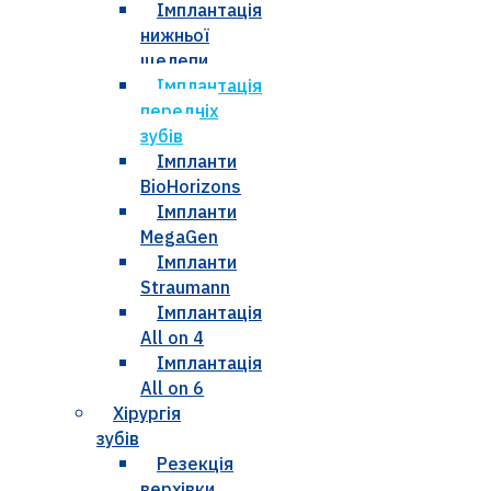
Імплантація
нижньої
щелепи
Імплантація
передніх
зубів
Імпланти
BioHorizons
Імпланти
MegaGen
Імпланти
Straumann
Імплантація
All on 4
Імплантація
All on 6
Хірургія
зубів
Резекція
верхівки