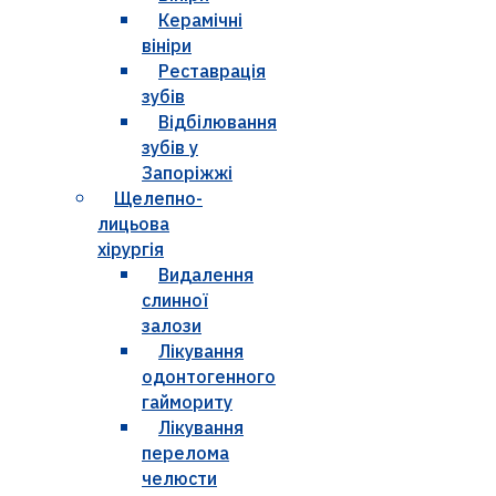
Керамічні
вініри
Реставрація
зубів
Відбілювання
зубів у
Запоріжжі
Щелепно-
лицьова
хірургія
Видалення
слинної
залози
Лікування
одонтогенного
гаймориту
Лікування
перелома
челюсти