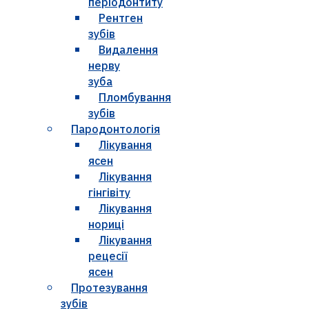
періодонтиту
Рентген
зубів
Видалення
нерву
зуба
Пломбування
зубів
Пародонтологія
Лікування
ясен
Лікування
гінгівіту
Лікування
нориці
Лікування
рецесії
ясен
Протезування
зубів