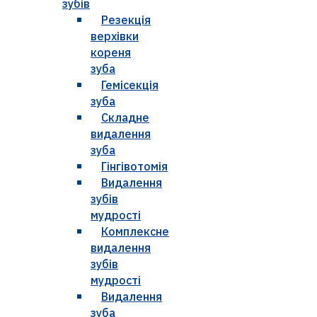
зубів
Резекція
верхівки
кореня
зуба
Гемісекція
зуба
Складне
видалення
зуба
Гінгівотомія
Видалення
зубів
мудрості
Комплексне
видалення
зубів
мудрості
Видалення
зуба