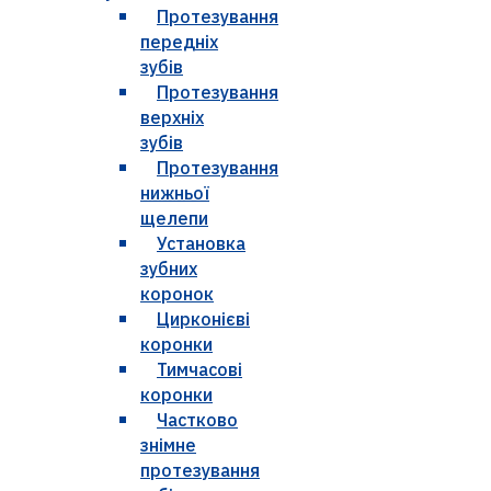
Протезування
передніх
зубів
Протезування
верхніх
зубів
Протезування
нижньої
щелепи
Установка
зубних
коронок
Цирконієві
коронки
Тимчасові
коронки
Частково
знімне
протезування