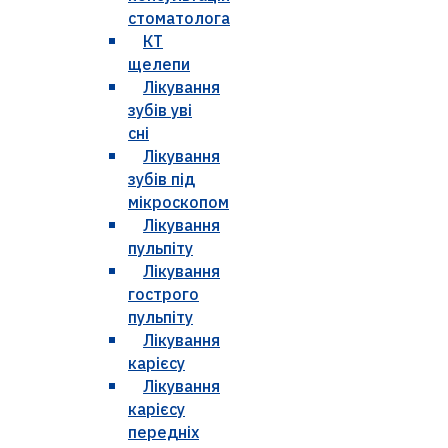
стоматолога
КТ
щелепи
Лікування
зубів уві
сні
Лікування
зубів під
мікроскопом
Лікування
пульпіту
Лікування
гострого
пульпіту
Лікування
карієсу
Лікування
карієсу
передніх