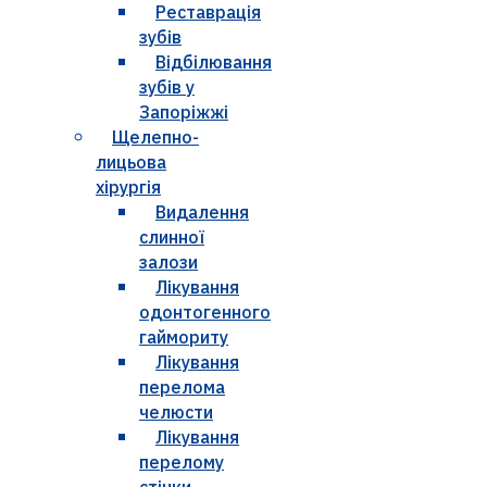
Реставрація
зубів
Відбілювання
зубів у
Запоріжжі
Щелепно-
лицьова
хірургія
Видалення
слинної
залози
Лікування
одонтогенного
гаймориту
Лікування
перелома
челюсти
Лікування
перелому
стінки