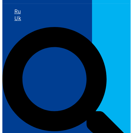
Ru
Uk