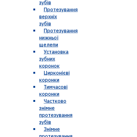
зубів
Протезування
верхніх
зубів
Протезування
нижньої
щелепи
Установка
зубних
коронок
Цирконієві
коронки
Тимчасові
коронки
Частково
знімне
протезування
зубів
Знімне
протезування