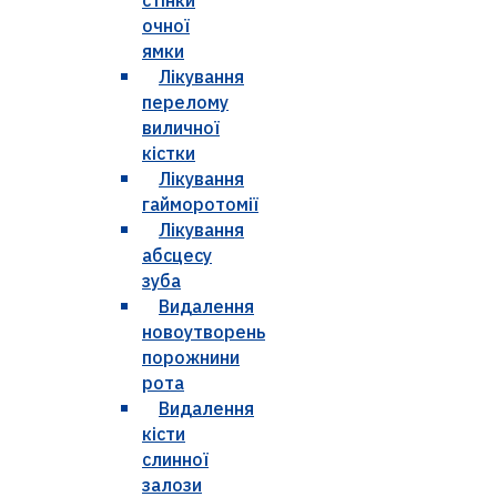
очної
ямки
Лікування
перелому
виличної
кістки
Лікування
гайморотомії
Лікування
абсцесу
зуба
Видалення
новоутворень
порожнини
рота
Видалення
кісти
слинної
залози