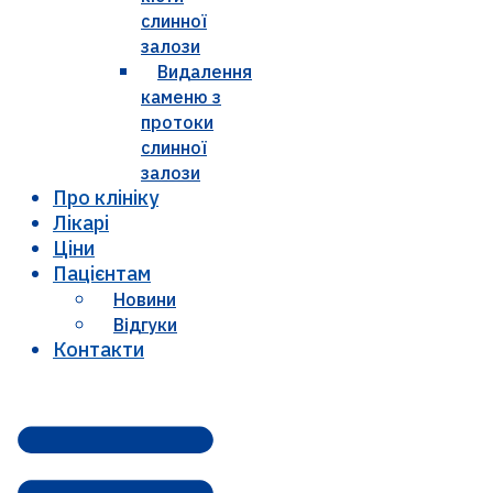
слинної
залози
Видалення
каменю з
протоки
слинної
залози
Про клініку
Лікарі
Ціни
Пацієнтам
Новини
Відгуки
Контакти