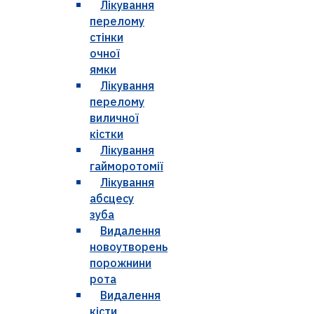
Лікування
перелому
стінки
очної
ямки
Лікування
перелому
виличної
кістки
Лікування
гайморотомії
Лікування
абсцесу
зуба
Видалення
новоутворень
порожнини
рота
Видалення
кісти