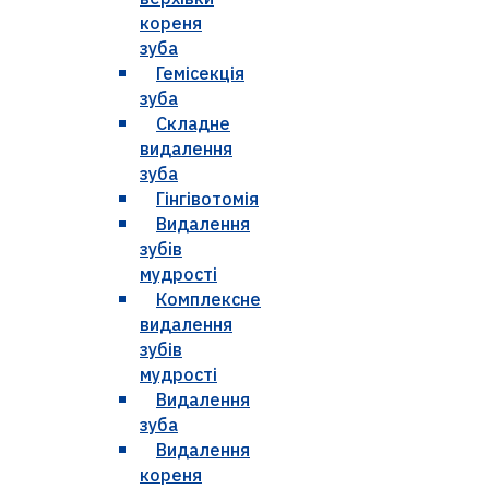
кореня
зуба
Гемісекція
зуба
Складне
видалення
зуба
Гінгівотомія
Видалення
зубів
мудрості
Комплексне
видалення
зубів
мудрості
Видалення
зуба
Видалення
кореня