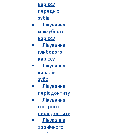
карієсу
передніх
зубів
Лікування
міжзубного
карієсу
Лікування
глибокого
карієсу
Лікування
каналів
зуба
Лікування
періодонтиту
Лікування
гострого
періодонтиту
Лікування
хронічного