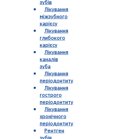
зубів
Лікування
міжзубного
карієсу
Лікування
глибокого
карієсу
Лікування
каналів
зуба
Лікування
періодонтиту
Лікування
гострого
періодонтиту
Лікування
хронічного
періодонтиту
Рентген
зубів