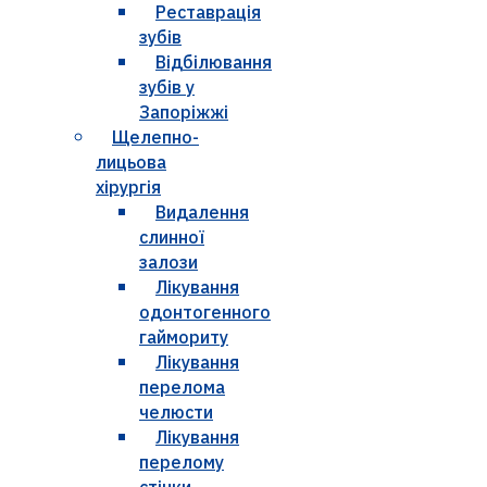
Реставрація
зубів
Відбілювання
зубів у
Запоріжжі
Щелепно-
лицьова
хірургія
Видалення
слинної
залози
Лікування
одонтогенного
гаймориту
Лікування
перелома
челюсти
Лікування
перелому
стінки