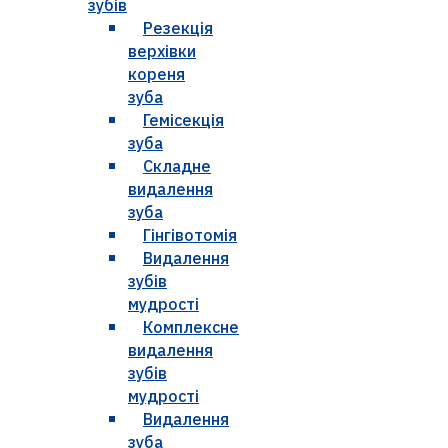
зубів
Резекція
верхівки
кореня
зуба
Гемісекція
зуба
Складне
видалення
зуба
Гінгівотомія
Видалення
зубів
мудрості
Комплексне
видалення
зубів
мудрості
Видалення
зуба