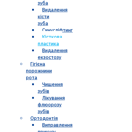
зуба
Видалення
кісти
зуба
Синусліфтинг
Кісткова
пластика
Видалення
екзостозу
Гігієна
порожнини
рота
Чищення
зубів
Лікування
флюорозу
зубів
Ортодонтія
Виправлення
прикусу