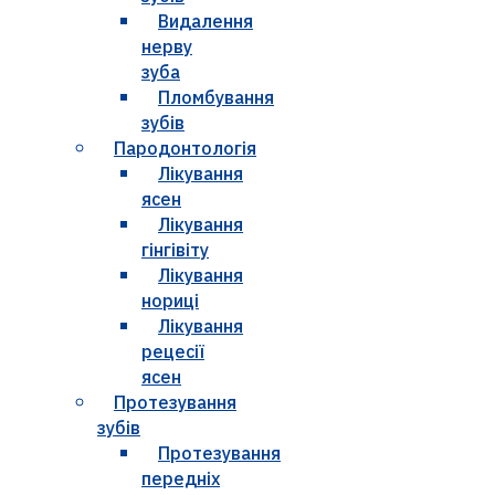
Видалення
нерву
зуба
Пломбування
зубів
Пародонтологія
Лікування
ясен
Лікування
гінгівіту
Лікування
нориці
Лікування
рецесії
ясен
Протезування
зубів
Протезування
передніх