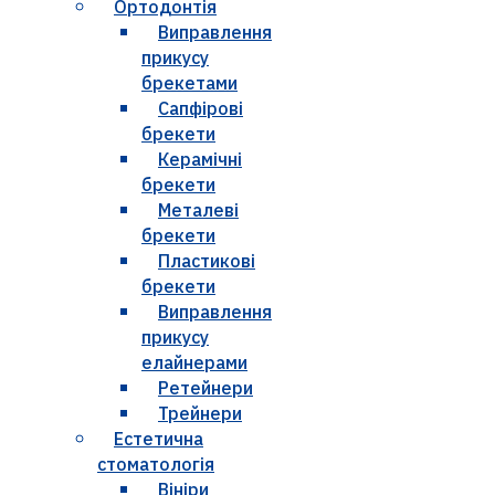
Ортодонтія
Виправлення
прикусу
брекетами
Сапфірові
брекети
Керамічні
брекети
Металеві
брекети
Пластикові
брекети
Виправлення
прикусу
елайнерами
Ретейнери
Трейнери
Естетична
стоматологія
Вініри