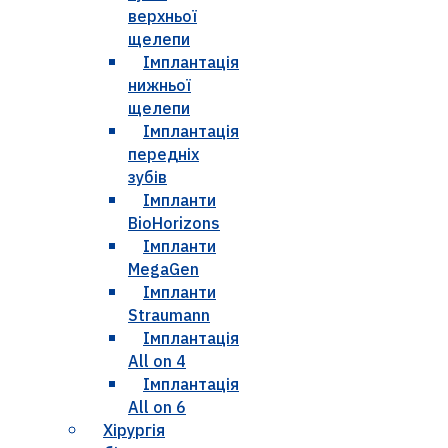
верхньої
щелепи
Імплантація
нижньої
щелепи
Імплантація
передніх
зубів
Імпланти
BioHorizons
Імпланти
MegaGen
Імпланти
Straumann
Імплантація
All on 4
Імплантація
All on 6
Хірургія