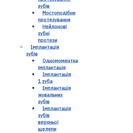
зубів
Мостоподібне
протезування
Нейлонові
зубні
протези
Імплантація
зубів
Одномоментна
імплантація
Імплантація
1 зуба
Імплантація
жувальних
зубів
Імплантація
зубів
верхньої
щелепи