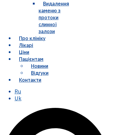
Видалення
каменю з
протоки
слинної
залози
Про клініку
Лікарі
Ціни
Пацієнтам
Новини
Відгуки
Контакти
Ru
Uk