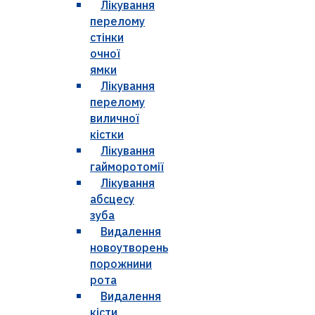
Лікування
перелому
стінки
очної
ямки
Лікування
перелому
виличної
кістки
Лікування
гайморотомії
Лікування
абсцесу
зуба
Видалення
новоутворень
порожнини
рота
Видалення
кісти