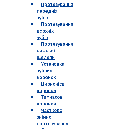
Протезування
передніх
зубів
Протезування
верхніх
зубів
Протезування
нижньої
щелепи
Установка
зубних
коронок
Цирконієві
коронки
Тимчасові
коронки
Частково
знімне
протезування