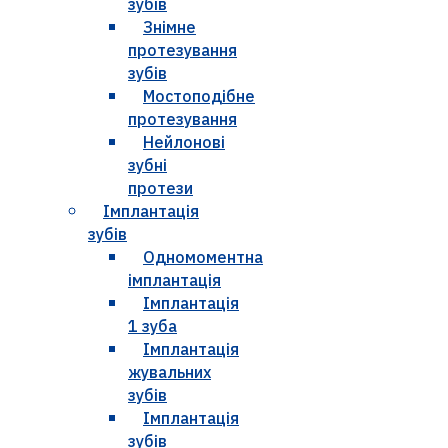
зубів
Знімне
протезування
зубів
Мостоподібне
протезування
Нейлонові
зубні
протези
Імплантація
зубів
Одномоментна
імплантація
Імплантація
1 зуба
Імплантація
жувальних
зубів
Імплантація
зубів