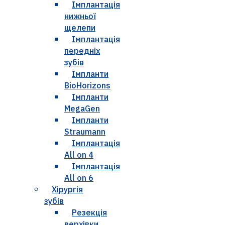
Імплантація
нижньої
щелепи
Імплантація
передніх
зубів
Імпланти
BioHorizons
Імпланти
MegaGen
Імпланти
Straumann
Імплантація
All on 4
Імплантація
All on 6
Хірургія
зубів
Резекція
верхівки