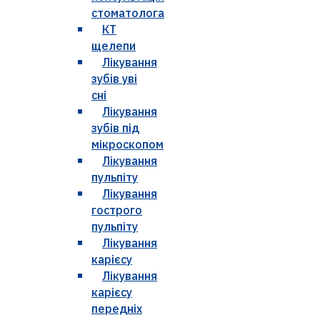
стоматолога
КТ
щелепи
Лікування
зубів уві
сні
Лікування
зубів під
мікроскопом
Лікування
пульпіту
Лікування
гострого
пульпіту
Лікування
карієсу
Лікування
карієсу
передніх