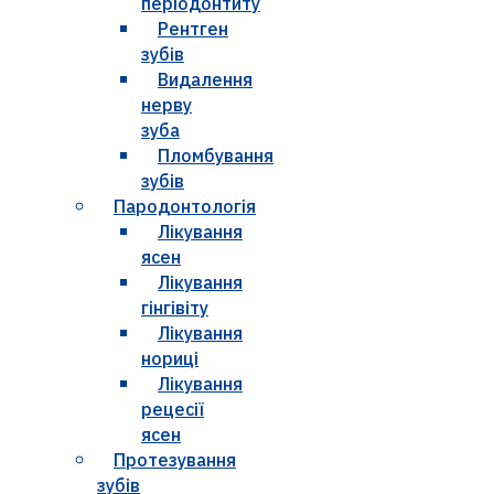
періодонтиту
Рентген
зубів
Видалення
нерву
зуба
Пломбування
зубів
Пародонтологія
Лікування
ясен
Лікування
гінгівіту
Лікування
нориці
Лікування
рецесії
ясен
Протезування
зубів