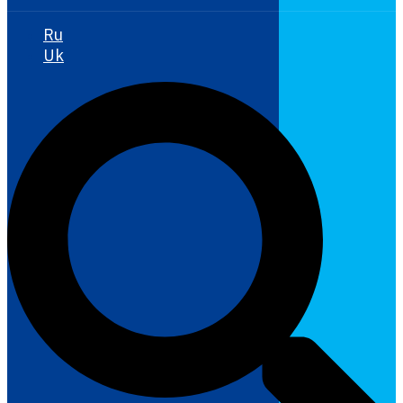
Ru
Uk