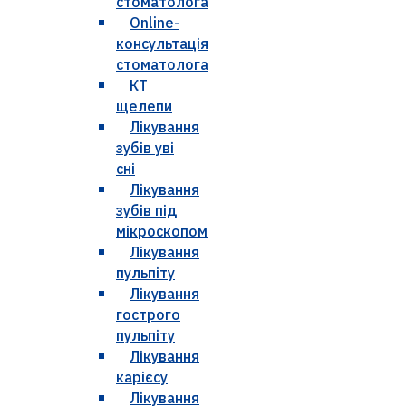
стоматолога
Online-
консультація
стоматолога
КТ
щелепи
Лікування
зубів уві
сні
Лікування
зубів під
мікроскопом
Лікування
пульпіту
Лікування
гострого
пульпіту
Лікування
карієсу
Лікування