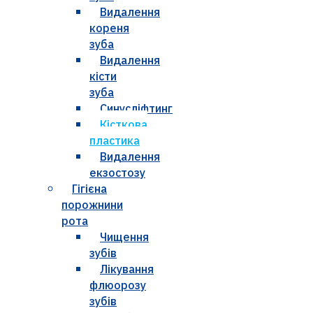
Видалення
кореня
зуба
Видалення
кісти
зуба
Синусліфтинг
Кісткова
пластика
Видалення
екзостозу
Гігієна
порожнини
рота
Чищення
зубів
Лікування
флюорозу
зубів