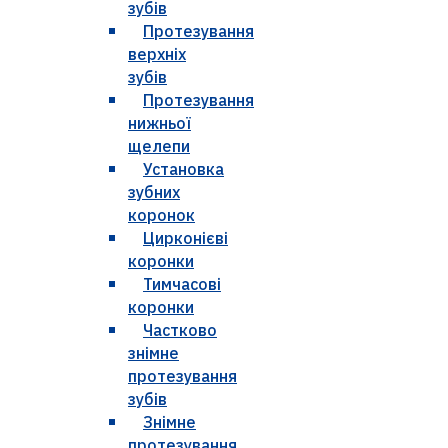
зубів
Протезування
верхніх
зубів
Протезування
нижньої
щелепи
Установка
зубних
коронок
Цирконієві
коронки
Тимчасові
коронки
Частково
знімне
протезування
зубів
Знімне
протезування