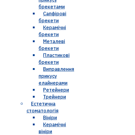
брекетами
Сапфірові
брекети
Керамічні
брекети
Металеві
брекети
Пластикові
брекети
Виправлення
прикусу
елайнерами
Ретейнери
Трейнери
Естетична
стоматологія
Вініри
Керамічні
вініри