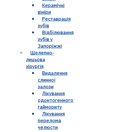
Керамічні
вініри
Реставрація
зубів
Відбілювання
зубів у
Запоріжжі
Щелепно-
лицьова
хірургія
Видалення
слинної
залози
Лікування
одонтогенного
гаймориту
Лікування
перелома
челюсти