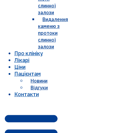
слинної
залози
Видалення
каменю з
протоки
слинної
залози
Про клініку
Лікарі
Ціни
Пацієнтам
Новини
Відгуки
Контакти