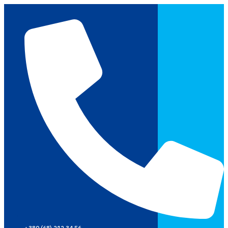
Перейти
до
вмісту