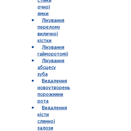
очної
ямки
Лікування
перелому
виличної
кістки
Лікування
гайморотомії
Лікування
абсцесу
зуба
Видалення
новоутворень
порожнини
рота
Видалення
кісти
слинної
залози