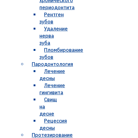
хронического
периодонтита
Рентген
зубов
Удаление
нерва
зуба
Пломбирование
зубов
Пародонтология
Лечение
десны
Лечение
гингивита
Свищ
на
десне
Рецессия
десны
Протезирование