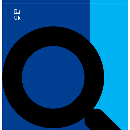
Ru
Uk