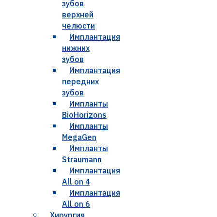
зубов
верхней
челюсти
Имплантация
нижних
зубов
Имплантация
передних
зубов
Импланты
BioHorizons
Импланты
MegaGen
Импланты
Straumann
Имплантация
All on 4
Имплантация
All on 6
Хирургия