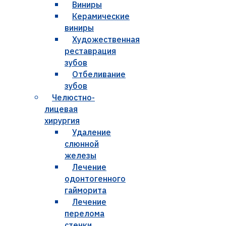
Виниры
Керамические
виниры
Художественная
реставрация
зубов
Отбеливание
зубов
Челюстно-
лицевая
хирургия
Удаление
слюнной
железы
Лечение
одонтогенного
гайморита
Лечение
перелома
стенки