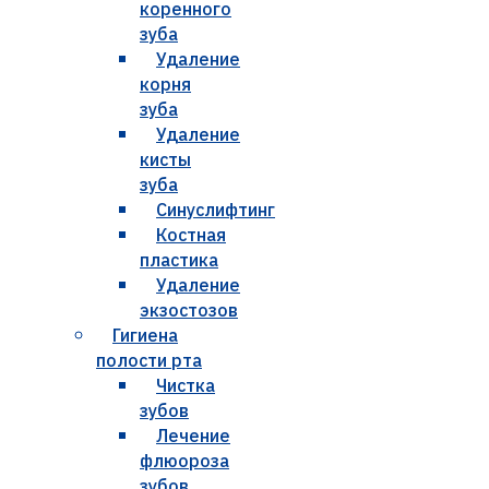
коренного
зуба
Удаление
корня
зуба
Удаление
кисты
зуба
Синуслифтинг
Костная
пластика
Удаление
экзостозов
Гигиена
полости рта
Чистка
зубов
Лечение
флюороза
зубов