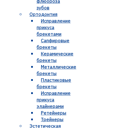
флюороза
зубов
Ортодонтия
Исправление
прикуса
брекетами
Сапфировые
брекеты
Керамические
брекеты
Металлические
брекеты
Пластиковые
брекеты
Исправление
прикуса
элайнерами
Ретейнеры
Трейнеры
Эстетическая