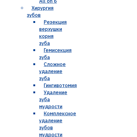
All on 6
Хирургия
зубов
Резекция
верхушки
корня
зуба
Гемисекция
зуба
Сложное
удаление
зуба
Гингивотомия
Удаление
зуба
мудрости
Комплексное
удаление
зубов
мудрости