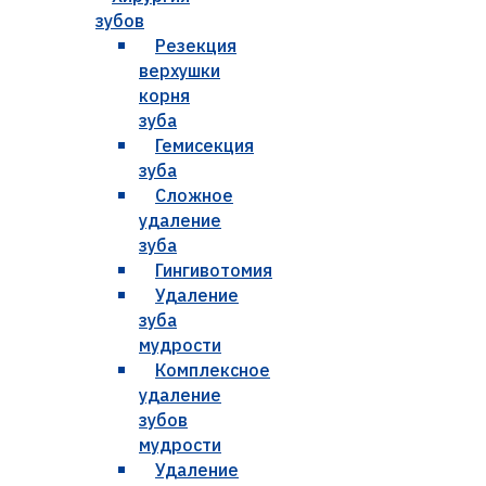
зубов
Резекция
верхушки
корня
зуба
Гемисекция
зуба
Сложное
удаление
зуба
Гингивотомия
Удаление
зуба
мудрости
Комплексное
удаление
зубов
мудрости
Удаление