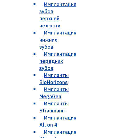
Имплантация
зубов
верхней
челюсти
Имплантация
нижних
зубов
Имплантация
передних
зубов
Импланты
BioHorizons
Импланты
MegaGen
Импланты
Straumann
Имплантация
All on 4
Имплантация