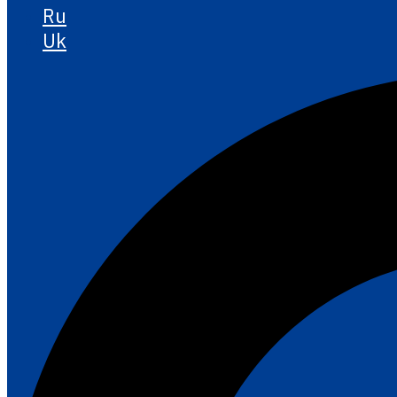
Ru
Uk